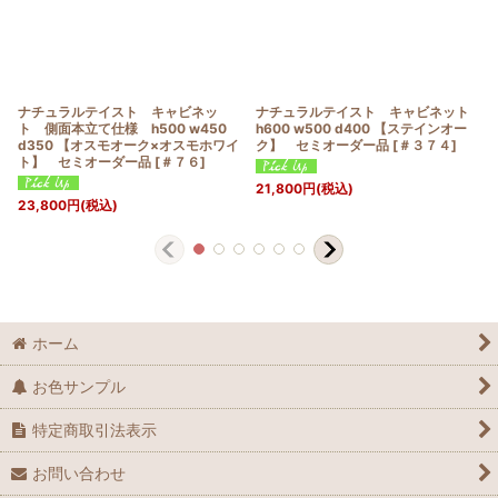
ナチュラルテイスト キャビネッ
ナチュラルテイスト キャビネット
ト 側面本立て仕様 h500 w450
h600 w500 d400 【ステインオー
d350 【オスモオーク×オスモホワイ
ク】 セミオーダー品
[
＃３７４
]
ト】 セミオーダー品
[
＃７６
]
21,800
円
(税込)
23,800
円
(税込)
ホーム
お色サンプル
特定商取引法表示
お問い合わせ