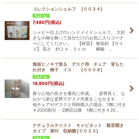
コレクションシェルフ
[
００３４
]
7,480
円
(税込)
シャビー仕上げのハンドメイドシェルフ。 大好
きな小物を飾って自分だけのお気に入りコーナ
ーにしてください。 【材質】 無垢杉 【サイ
ズ】 高さ 約２４．５ｃｍ 横幅 …
無垢ヒノキで造る デスク用 チェア 背もた
れ付き 椅子 イス
[
０００８
]
18,800
円
(税込)
座り心地の良さを優先に作成。 姿勢良く、な
おかつ楽な姿勢でデスク作業をこなせます。 ・
他チェアやデスクと同時購入の場合、1脚に付き
￥2000割引 ・2脚目以降 1脚に付き￥20…
ナチュラルテイスト キャビネット 観音開き
タイプ 扉付 収納棚
[
００２３
]