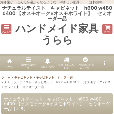
お部屋が、ほんわか温かくなるような、やさしい家具。 送料無料
ナチュラルテイスト キャビネット h600 w480
d400 【オスモオーク×オスモホワイト】 セミオ
ーダー品
ハンドメイド家具
メニュー
カート
うらら
商品カテゴリ一
送料・配送につ
ご購入前にお読
ホーム
お色サンプル
覧
いて
みください
ホーム
>
キャビネット
>
キャビネット オーダー例
>
ナチュラルテイスト キャビネット h600 w480 d400 【オスモオーク×オス
モホワイト】 セミオーダー品
ナチュラルテイスト キャビネット h600 w480
d400 【オスモオーク×オスモホワイト】 セミオーダ
ー品
[
＃６
]