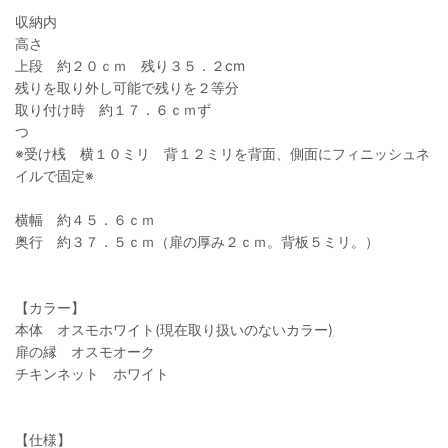
収納内
高さ
上段 約２０ｃｍ 残り３５．２cm
残りを取り外し可能で残りを２等分
取り付け時 約１７．６ｃｍず
つ
※受け桟 横１０ミリ 背１２ミリを背面、側面にフィニッシュネ
イルで固定※
横幅 約４５．６ｃｍ
奥行 約３７．５ｃｍ（扉の厚み２ｃｍ。背板５ミリ。）
【カラー】
本体 オスモホワイト(現在取り扱いのないカラー)
扉の縁 オスモオーク
チキンネット ホワイト
【仕様】