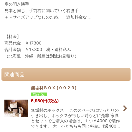
扉の開き勝手
見本と同じ、手前右に開いていく右勝手
＋－サイズアップなしのため、 追加料金なし
【料金】
商品代金 ￥17300
合計金額 ￥17.300 税・送料込み
（北海道・沖縄・離島は別途お見積り）
関連商品
無垢材ＢＯＸ
[
００２９
]
5,980
円
(税込)
無垢材のボックス このスペースにぴったりの
引き出し、ボックスが欲しい時などに是非 家具
とセットでご購入の場合は、１つ￥4000で製作
できます。 大・小どちらも同じ料金。1辺400…