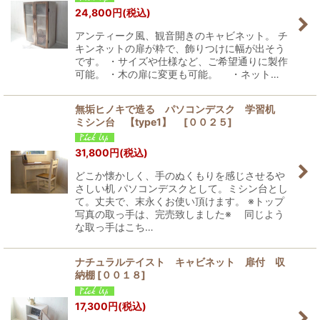
24,800
円
(税込)
アンティーク風、観音開きのキャビネット。 チ
キンネットの扉が粋で、飾りつけに幅が出そう
です。 ・サイズや仕様など、ご希望通りに製作
可能。 ・木の扉に変更も可能。 ・ネット…
無垢ヒノキで造る パソコンデスク 学習机
ミシン台 【type1】
[
００２５
]
31,800
円
(税込)
どこか懐かしく、手のぬくもりを感じさせるや
さしい机 パソコンデスクとして。ミシン台とし
て。丈夫で、末永くお使い頂けます。 ※トップ
写真の取っ手は、完売致しました※ 同じよう
な取っ手はこち…
ナチュラルテイスト キャビネット 扉付 収
納棚
[
００１８
]
17,300
円
(税込)