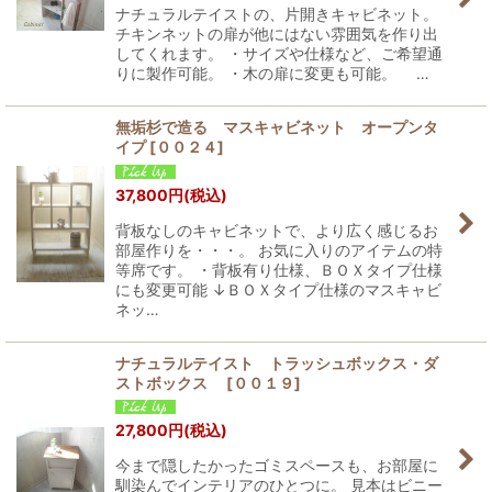
ナチュラルテイストの、片開きキャビネット。
チキンネットの扉が他にはない雰囲気を作り出
してくれます。 ・サイズや仕様など、ご希望通
りに製作可能。 ・木の扉に変更も可能。 …
無垢杉で造る マスキャビネット オープンタ
イプ
[
００２４
]
37,800
円
(税込)
背板なしのキャビネットで、より広く感じるお
部屋作りを・・・。 お気に入りのアイテムの特
等席です。 ・背板有り仕様、ＢＯＸタイプ仕様
にも変更可能 ↓ＢＯＸタイプ仕様のマスキャビ
ネッ…
ナチュラルテイスト トラッシュボックス・ダ
ストボックス
[
００１９
]
27,800
円
(税込)
今まで隠したかったゴミスペースも、お部屋に
馴染んでインテリアのひとつに。 見本はビニー