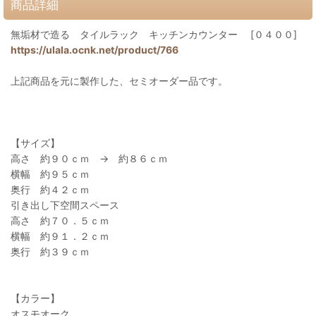
商品詳細
無垢材で造る タイルラック キッチンカウンター [０４００]
https://ulala.ocnk.net/product/766
上記商品を元に製作した、セミオーダー品です。
【サイズ】
高さ 約９０ｃｍ → 約８６ｃｍ
横幅 約９５ｃｍ
奥行 約４２ｃｍ
引き出し下空間スペース
高さ 約７０．５ｃｍ
横幅 約９１．２ｃｍ
奥行 約３９ｃｍ
【カラー】
オスモオーク