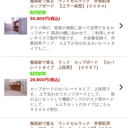
無垢材で造る ランドセルラック 学習机用
カップボード 【上下一体型】
[
００９４
]
50,800
円
(税込)
デスク用の、背面や側面に並べて活用できるカ
ップボード 既存の棚に合わせて、ご利用しやす
いサイズで製作可能です。 大容量収納で、作
業効率アップ。 ↓上下が分かれるセパレートタ
イプもご…
無垢材で造る ラック カップボード 【セパ
レートタイプ 上段用】
[
００９７
]
26,800
円
(税込)
カップボードのセパレートタイプ、上段用で
す。 上下合わせてカップボードとして。 机
の上にセットして機能アップのデスク用ボード
として。 ↓上下セットのタイプはこちら
￥３０００割引…
無垢材で造る ランドセルラック 学習机用