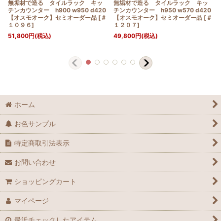
無垢材で造る タイルラック キッ
無垢材で造る タイルラック キッ
チンカウンター h900 w950 d420
チンカウンター h950 w570 d420
【オスモオーク】セミオーダー品
[
＃
【オスモオーク】セミオーダー品
[
＃
１０９６
]
１２０７
]
51,800
円
(税込)
49,800
円
(税込)
ホーム
お色サンプル
特定商取引法表示
お問い合わせ
ショッピングカート
マイページ
最近チェックしたアイテム