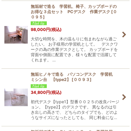
無垢材で造る 学習机、椅子、カップボードの
お得な３点セット PCデスク 作業デスク
[
０
０９５
]
98,000
円
(税込)
大切な時間を、木の温もりに包まれながら過ご
したい。 お子様用の学習机として。 デスクワ
ークの為の作業デスクとして。 カップボードを
背面や側面に配置でき、様々な配置で活躍して
くれます。 …
無垢ヒノキで造る パソコンデスク 学習机
ミシン台 【type2】
[
００９３
]
34,800
円
(税込)
初代デスク【type1】型番００２５の改良バージ
ョン。【type2】のデスクです。 異なるのは引
き出しの高さで、 どちらのタイプでも、どのよ
うなサイズになったとしても、 同じ料金にな…