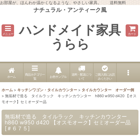
お部屋が、ほんわか温かくなるような、やさしい家具。 送料無料
ナチュラル・アンティーク風
ハンドメイド家具
メニュー
カート
うらら
商品カテゴリ一
送料・配送につ
ご購入前にお読
ホーム
お色サンプル
覧
いて
みください
ホーム
>
キッチンワゴン・タイルカウンター
>
タイルカウンター オーダー例
>
無垢材で造る タイルラック キッチンカウンター h860 w950 d420 【オス
モオーク】セミオーダー品
無垢材で造る タイルラック キッチンカウンター
h860 w950 d420 【オスモオーク】セミオーダー品
[
＃６７５
]