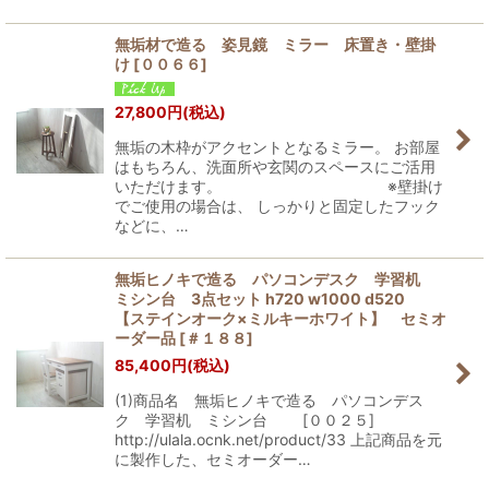
無垢材で造る 姿見鏡 ミラー 床置き・壁掛
け
[
００６６
]
27,800
円
(税込)
無垢の木枠がアクセントとなるミラー。 お部屋
はもちろん、洗面所や玄関のスペースにご活用
いただけます。 ※壁掛け
でご使用の場合は、 しっかりと固定したフック
などに、…
無垢ヒノキで造る パソコンデスク 学習机
ミシン台 3点セット h720 w1000 d520
【ステインオーク×ミルキーホワイト】 セミオ
ーダー品
[
＃１８８
]
85,400
円
(税込)
(1)商品名 無垢ヒノキで造る パソコンデス
ク 学習机 ミシン台 [００２５]
http://ulala.ocnk.net/product/33 上記商品を元
に製作した、セミオーダー…