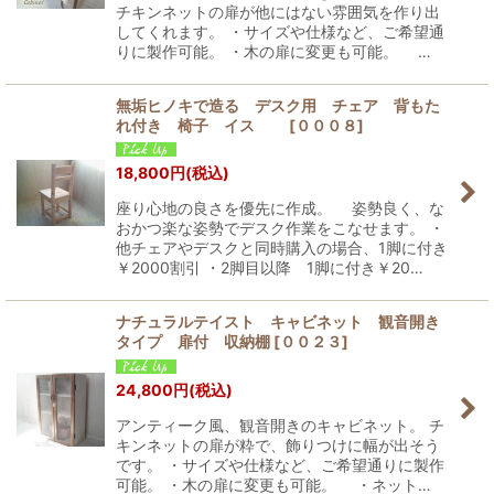
チキンネットの扉が他にはない雰囲気を作り出
してくれます。 ・サイズや仕様など、ご希望通
りに製作可能。 ・木の扉に変更も可能。 …
無垢ヒノキで造る デスク用 チェア 背もた
れ付き 椅子 イス
[
０００８
]
18,800
円
(税込)
座り心地の良さを優先に作成。 姿勢良く、な
おかつ楽な姿勢でデスク作業をこなせます。 ・
他チェアやデスクと同時購入の場合、1脚に付き
￥2000割引 ・2脚目以降 1脚に付き￥20…
ナチュラルテイスト キャビネット 観音開き
タイプ 扉付 収納棚
[
００２３
]
24,800
円
(税込)
アンティーク風、観音開きのキャビネット。 チ
キンネットの扉が粋で、飾りつけに幅が出そう
です。 ・サイズや仕様など、ご希望通りに製作
可能。 ・木の扉に変更も可能。 ・ネット…