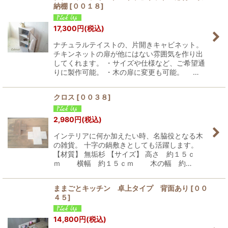
納棚
[
００１８
]
17,300
円
(税込)
ナチュラルテイストの、片開きキャビネット。
チキンネットの扉が他にはない雰囲気を作り出
してくれます。 ・サイズや仕様など、ご希望通
りに製作可能。 ・木の扉に変更も可能。 …
クロス
[
００３８
]
2,980
円
(税込)
インテリアに何か加えたい時、名脇役となる木
の雑貨。 十字の鍋敷きとしても活躍します。
【材質】 無垢杉 【サイズ】 高さ 約１５ｃ
ｍ 横幅 約１５ｃｍ 木の幅 約…
ままごとキッチン 卓上タイプ 背面あり
[
００
４５
]
14,800
円
(税込)