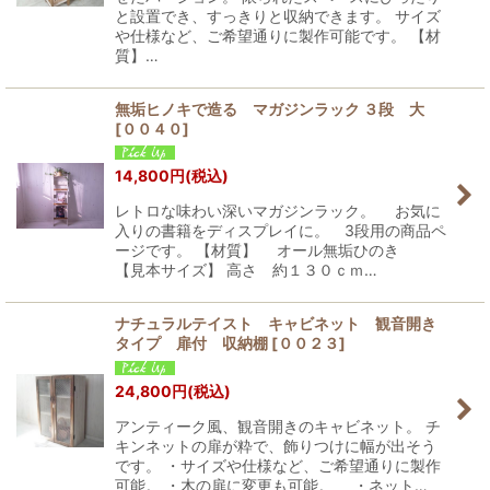
と設置でき、すっきりと収納できます。 サイズ
や仕様など、ご希望通りに製作可能です。 【材
質】…
無垢ヒノキで造る マガジンラック ３段 大
[
００４０
]
14,800
円
(税込)
レトロな味わい深いマガジンラック。 お気に
入りの書籍をディスプレイに。 3段用の商品ペ
ージです。 【材質】 オール無垢ひのき
【見本サイズ】 高さ 約１３０ｃｍ…
ナチュラルテイスト キャビネット 観音開き
タイプ 扉付 収納棚
[
００２３
]
24,800
円
(税込)
アンティーク風、観音開きのキャビネット。 チ
キンネットの扉が粋で、飾りつけに幅が出そう
です。 ・サイズや仕様など、ご希望通りに製作
可能。 ・木の扉に変更も可能。 ・ネット…