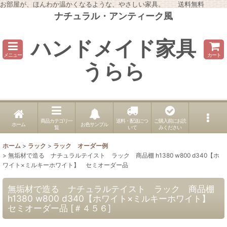
お部屋が、ほんわか温かくなるような、やさしい家具。 送料無料
ナチュラル・アンティーク風
ハンドメイド家具
メニュー
カート
うらら
商品カテゴリ一
送料・配送につ
ご購入前にお読
ホーム
お色サンプル
覧
いて
みください
ホーム
>
ラック
>
ラック オーダー例
>
無垢材で造る ナチュラルテイスト ラック 商品棚 h1380 w800 d340【ホ
ワイト×ミルキーホワイト】 セミオーダー品
無垢材で造る ナチュラルテイスト ラック 商品棚
h1380 w800 d340【ホワイト×ミルキーホワイト】
セミオーダー品
[
＃４５６
]