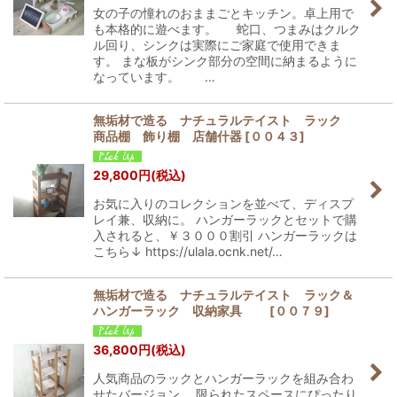
女の子の憧れのおままごとキッチン。卓上用で
も本格的に遊べます。 蛇口、つまみはクルク
ル回り、シンクは実際にご家庭で使用できま
す。 まな板がシンク部分の空間に納まるように
なっています。 …
無垢材で造る ナチュラルテイスト ラック
商品棚 飾り棚 店舗什器
[
００４３
]
29,800
円
(税込)
お気に入りのコレクションを並べて、ディスプ
レイ兼、収納に。 ハンガーラックとセットで購
入されると、￥３０００割引 ハンガーラックは
こちら↓ https://ulala.ocnk.net/…
無垢材で造る ナチュラルテイスト ラック＆
ハンガーラック 収納家具
[
００７９
]
36,800
円
(税込)
人気商品のラックとハンガーラックを組み合わ
せたバージョン。 限られたスペースにぴったり