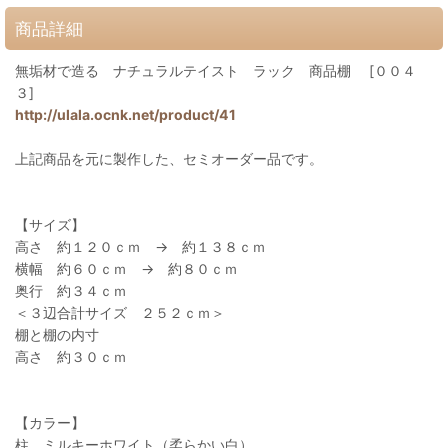
商品詳細
無垢材で造る ナチュラルテイスト ラック 商品棚 [００４
３]
http://ulala.ocnk.net/product/41
上記商品を元に製作した、セミオーダー品です。
【サイズ】
高さ 約１２０ｃｍ → 約１３８ｃｍ
横幅 約６０ｃｍ → 約８０ｃｍ
奥行 約３４ｃｍ
＜３辺合計サイズ ２５２ｃｍ＞
棚と棚の内寸
高さ 約３０ｃｍ
【カラー】
柱 ミルキーホワイト（柔らかい白）