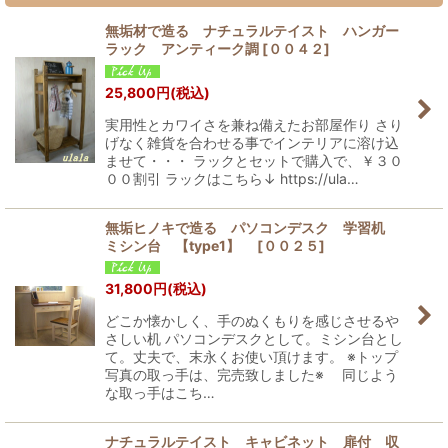
無垢材で造る ナチュラルテイスト ハンガー
ラック アンティーク調
[
００４２
]
25,800
円
(税込)
実用性とカワイさを兼ね備えたお部屋作り さり
げなく雑貨を合わせる事でインテリアに溶け込
ませて・・・ ラックとセットで購入で、￥３０
００割引 ラックはこちら↓ https://ula…
無垢ヒノキで造る パソコンデスク 学習机
ミシン台 【type1】
[
００２５
]
31,800
円
(税込)
どこか懐かしく、手のぬくもりを感じさせるや
さしい机 パソコンデスクとして。ミシン台とし
て。丈夫で、末永くお使い頂けます。 ※トップ
写真の取っ手は、完売致しました※ 同じよう
な取っ手はこち…
ナチュラルテイスト キャビネット 扉付 収