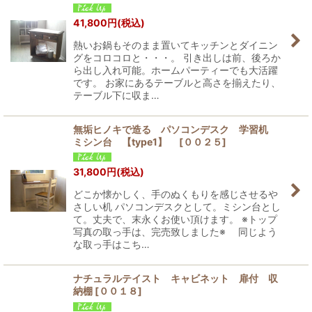
41,800
円
(税込)
熱いお鍋もそのまま置いてキッチンとダイニン
グをコロコロと・・・。 引き出しは前、後ろか
ら出し入れ可能。ホームパーティーでも大活躍
です。 お家にあるテーブルと高さを揃えたり、
テーブル下に収ま…
無垢ヒノキで造る パソコンデスク 学習机
ミシン台 【type1】
[
００２５
]
31,800
円
(税込)
どこか懐かしく、手のぬくもりを感じさせるや
さしい机 パソコンデスクとして。ミシン台とし
て。丈夫で、末永くお使い頂けます。 ※トップ
写真の取っ手は、完売致しました※ 同じよう
な取っ手はこち…
ナチュラルテイスト キャビネット 扉付 収
納棚
[
００１８
]