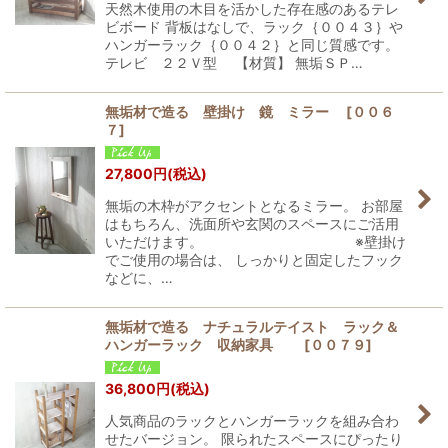
天然木使用の木目を活かした存在感のあるテレ
ビボード 背板はなしで、ラック｛００４３｝や
ハンガーラック｛００４２｝と同じ質感です。
テレビ ２２Ｖ型 【材質】 無垢ＳＰ…
無垢材で造る 壁掛け 鏡 ミラー
[
００６
７
]
27,800
円
(税込)
無垢の木枠がアクセントとなるミラー。 お部屋
はもちろん、洗面所や玄関のスペースにご活用
いただけます。 ※壁掛け
でご使用の場合は、 しっかりと固定したフック
などに、…
無垢材で造る ナチュラルテイスト ラック＆
ハンガーラック 収納家具
[
００７９
]
36,800
円
(税込)
人気商品のラックとハンガーラックを組み合わ
せたバージョン。 限られたスペースにぴったり