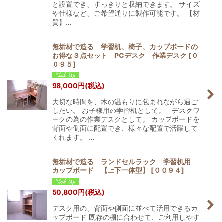
と設置でき、すっきりと収納できます。 サイズ
や仕様など、ご希望通りに製作可能です。 【材
質】…
無垢材で造る 学習机、椅子、カップボードの
お得な３点セット PCデスク 作業デスク
[
０
０９５
]
98,000
円
(税込)
大切な時間を、木の温もりに包まれながら過ご
したい。 お子様用の学習机として。 デスクワ
ークの為の作業デスクとして。 カップボードを
背面や側面に配置でき、様々な配置で活躍して
くれます。 …
無垢材で造る ランドセルラック 学習机用
カップボード 【上下一体型】
[
００９４
]
50,800
円
(税込)
デスク用の、背面や側面に並べて活用できるカ
ップボード 既存の棚に合わせて、ご利用しやす