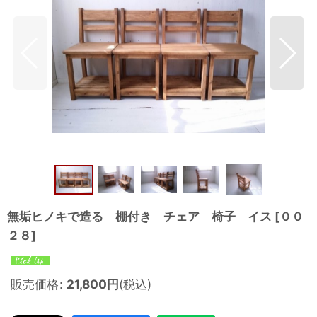
無垢ヒノキで造る 棚付き チェア 椅子 イス
[
００
２８
]
販売価格
:
21,800
円
(税込)