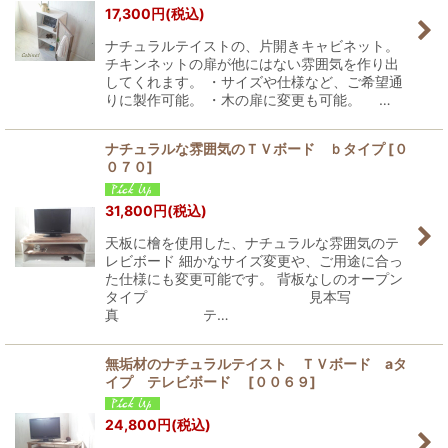
17,300
円
(税込)
ナチュラルテイストの、片開きキャビネット。
チキンネットの扉が他にはない雰囲気を作り出
してくれます。 ・サイズや仕様など、ご希望通
りに製作可能。 ・木の扉に変更も可能。 …
ナチュラルな雰囲気のＴＶボード ｂタイプ
[
０
０７０
]
31,800
円
(税込)
天板に檜を使用した、ナチュラルな雰囲気のテ
レビボード 細かなサイズ変更や、ご用途に合っ
た仕様にも変更可能です。 背板なしのオープン
タイプ 見本写
真 テ…
無垢材のナチュラルテイスト ＴＶボード aタ
イプ テレビボード
[
００６９
]
24,800
円
(税込)