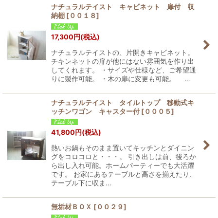
ナチュラルテイスト キャビネット 扉付 収
納棚
[
００１８
]
17,300
円
(税込)
ナチュラルテイストの、片開きキャビネット。
チキンネットの扉が他にはない雰囲気を作り出
してくれます。 ・サイズや仕様など、ご希望通
りに製作可能。 ・木の扉に変更も可能。 …
ナチュラルテイスト タイルトップ 移動式キ
ッチンワゴン キャスター付
[
０００５
]
41,800
円
(税込)
熱いお鍋もそのまま置いてキッチンとダイニン
グをコロコロと・・・。 引き出しは前、後ろか
ら出し入れ可能。ホームパーティーでも大活躍
です。 お家にあるテーブルと高さを揃えたり、
テーブル下に収ま…
無垢材ＢＯＸ
[
００２９
]