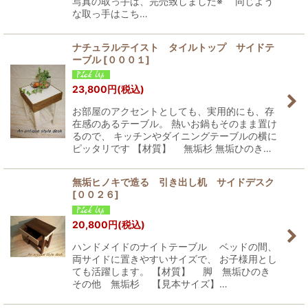
写真の取っ手は、完売致しました※ 同じよう
な取っ手はこち…
ナチュラルテイスト タイルトップ サイドテ
ーブル
[
０００１
]
23,800
円
(税込)
お部屋のアクセントとしても、実用的にも、存
在感のあるテーブル。 熱いお鍋もそのまま置け
るので、 キッチンやダイニングテーブルの横に
ピッタリです 【材質】 無垢杉 無垢ひのき…
無垢ヒノキで造る 引き出し机 サイドデスク
[
００２６
]
20,800
円
(税込)
ハンドメイドのナイトテーブル ベッドの間、
両サイドに置きやすいサイズで、 お子様用とし
ても活躍します。 【材質】 脚 無垢ひのき
その他 無垢杉 【見本サイズ】…