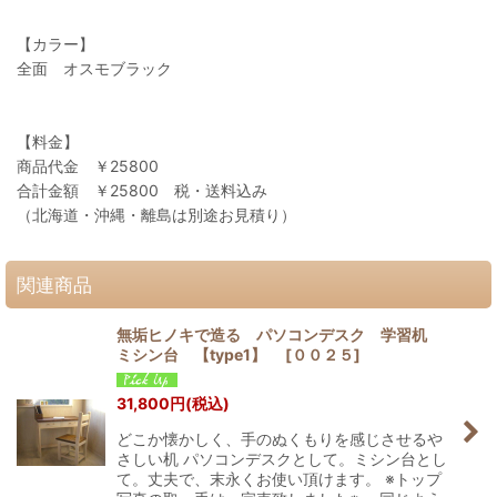
【カラー】
全面 オスモブラック
【料金】
商品代金 ￥25800
合計金額 ￥25800 税・送料込み
（北海道・沖縄・離島は別途お見積り）
関連商品
無垢ヒノキで造る パソコンデスク 学習机
ミシン台 【type1】
[
００２５
]
31,800
円
(税込)
どこか懐かしく、手のぬくもりを感じさせるや
さしい机 パソコンデスクとして。ミシン台とし
て。丈夫で、末永くお使い頂けます。 ※トップ