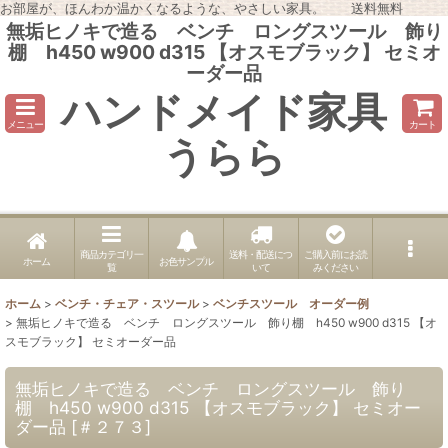
お部屋が、ほんわか温かくなるような、やさしい家具。 送料無料
無垢ヒノキで造る ベンチ ロングスツール 飾り
棚 h450 w900 d315 【オスモブラック】 セミオ
ーダー品
ハンドメイド家具
メニュー
カート
うらら
商品カテゴリ一
送料・配送につ
ご購入前にお読
ホーム
お色サンプル
覧
いて
みください
ホーム
>
ベンチ・チェア・スツール
>
ベンチスツール オーダー例
>
無垢ヒノキで造る ベンチ ロングスツール 飾り棚 h450 w900 d315 【オ
スモブラック】 セミオーダー品
無垢ヒノキで造る ベンチ ロングスツール 飾り
棚 h450 w900 d315 【オスモブラック】 セミオー
ダー品
[
＃２７３
]