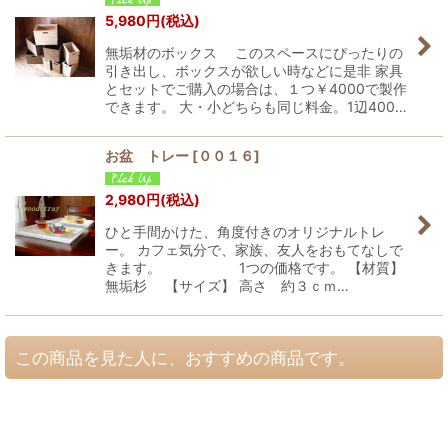
5,980
円
(税込)
無垢材のボックス このスペースにぴったりの
引き出し、ボックスが欲しい時などに是非 家具
とセットでご購入の場合は、１つ￥4000で製作
できます。 大・小どちらも同じ料金。1辺400…
お盆 トレー
[
００１６
]
2,980
円
(税込)
ひと手間かけた、角度付きのオリジナルトレ
ー。 カフェ気分で、家族、友人をおもてなしで
きます。 1つの価格です。 【材質】
無垢杉 【サイズ】 高さ 約３ｃｍ…
この商品を見た人に、おすすめの商品です。