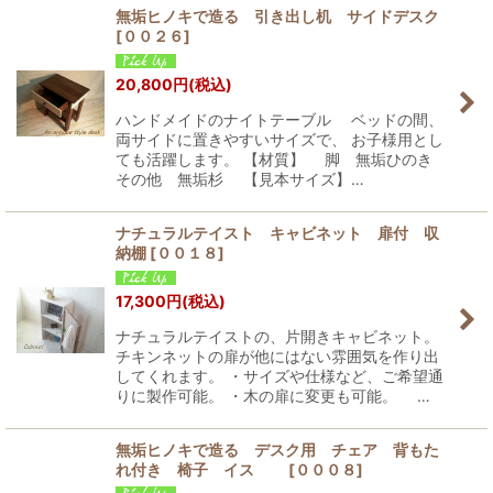
無垢ヒノキで造る 引き出し机 サイドデスク
[
００２６
]
20,800
円
(税込)
ハンドメイドのナイトテーブル ベッドの間、
両サイドに置きやすいサイズで、 お子様用とし
ても活躍します。 【材質】 脚 無垢ひのき
その他 無垢杉 【見本サイズ】…
ナチュラルテイスト キャビネット 扉付 収
納棚
[
００１８
]
17,300
円
(税込)
ナチュラルテイストの、片開きキャビネット。
チキンネットの扉が他にはない雰囲気を作り出
してくれます。 ・サイズや仕様など、ご希望通
りに製作可能。 ・木の扉に変更も可能。 …
無垢ヒノキで造る デスク用 チェア 背もた
れ付き 椅子 イス
[
０００８
]