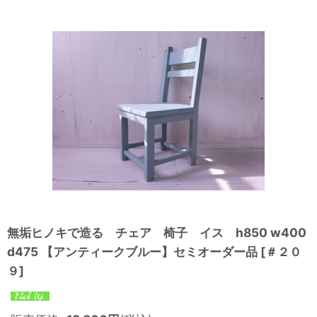
無垢ヒノキで造る チェア 椅子 イス h850 w400
d475 【アンティークブルー】セミオーダー品
[
＃２０
９
]