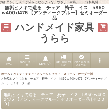
お部屋が、ほんわか温かくなるような、やさしい家具。 送料無料
無垢ヒノキで造る チェア 椅子 イス h850
w400 d475 【アンティークブルー】セミオーダー
品
ハンドメイド家具
メニュー
カート
うらら
商品カテゴリ一
送料・配送につ
ご購入前にお読
ホーム
お色サンプル
覧
いて
みください
ホーム
>
ベンチ・チェア・スツール
>
チェア・スツール オーダー例
>
無垢ヒノキで造る チェア 椅子 イス h850 w400 d475 【アンティークブ
ルー】セミオーダー品
無垢ヒノキで造る チェア 椅子 イス h850 w400
d475 【アンティークブルー】セミオーダー品
[
＃２０
９
]