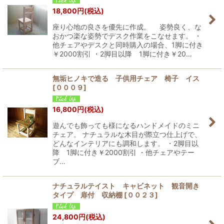
18,800
円
(税込)
座り心地の良さを優先に作成。 姿勢良く、な
おかつ楽な姿勢でデスク作業をこなせます。 ・
他チェアやデスクと同時購入の場合、1脚に付き
￥2000割引 ・2脚目以降 1脚に付き￥20…
無垢ヒノキで造る 子供用チェア 椅子 イス
[
０００９
]
16,800
円
(税込)
遊んでも飾っても様になるハンドメイドのミニ
チェア。 ナチュラルな木目が際立つ仕上げで、
どんなインテリアにも調和します。 ・2脚目以
降 1脚に付き￥2000割引 ・他チェアやテー
ブ…
ナチュラルテイスト キャビネット 観音開き
タイプ 扉付 収納棚
[
００２３
]
24,800
円
(税込)