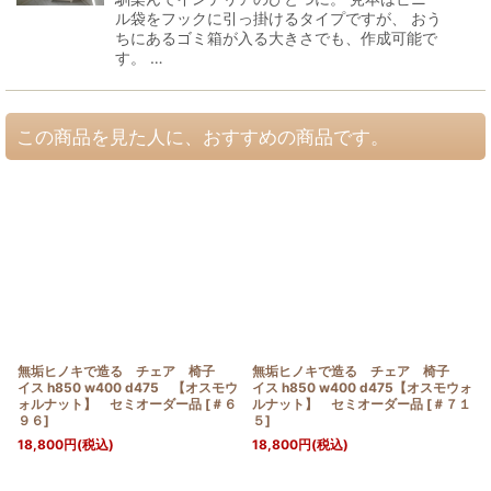
ル袋をフックに引っ掛けるタイプですが、 おう
ちにあるゴミ箱が入る大きさでも、作成可能で
す。 …
この商品を見た人に、おすすめの商品です。
無垢ヒノキで造る チェア 椅子
無垢ヒノキで造る チェア 椅子
イス h850 w400 d475 【オスモウ
イス h850 w400 d475【オスモウォ
ォルナット】 セミオーダー品
[
＃６
ルナット】 セミオーダー品
[
＃７１
９６
]
５
]
18,800
円
(税込)
18,800
円
(税込)