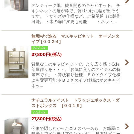
アンティーク風、観音開きのキャビネット。 チ
キンネットの扉が粋で、飾りつけに幅が出そう
です。 ・サイズや仕様など、ご希望通りに製作
可能。 ・木の扉に変更も可能。 ・ネット…
無垢杉で造る マスキャビネット オープンタ
イプ
[
００２４
]
37,800
円
(税込)
背板なしのキャビネットで、より広く感じるお
部屋作りを・・・。 お気に入りのアイテムの特
等席です。 ・背板有り仕様、ＢＯＸタイプ仕様
にも変更可能 ↓ＢＯＸタイプ仕様のマスキャビ
ネッ…
ナチュラルテイスト トラッシュボックス・ダ
ストボックス
[
００１９
]
27,800
円
(税込)
今まで隠したかったゴミスペースも、お部屋に
馴染んでインテリアのひとつに。 見本はビニー