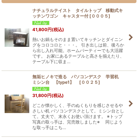
ナチュラルテイスト タイルトップ 移動式キ
ッチンワゴン キャスター付
[
０００５
]
41,800
円
(税込)
熱いお鍋もそのまま置いてキッチンとダイニン
グをコロコロと・・・。 引き出しは前、後ろか
ら出し入れ可能。ホームパーティーでも大活躍
です。 お家にあるテーブルと高さを揃えたり、
テーブル下に収ま…
無垢ヒノキで造る パソコンデスク 学習机
ミシン台 【type1】
[
００２５
]
31,800
円
(税込)
どこか懐かしく、手のぬくもりを感じさせるや
さしい机 パソコンデスクとして。ミシン台とし
て。丈夫で、末永くお使い頂けます。 ※トップ
写真の取っ手は、完売致しました※ 同じよう
な取っ手はこち…