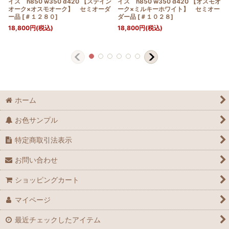
イス h850 w350 d420 【ステイン
イス h850 w350 d420 【オスモオ
オーク×オスモオーク】 セミオーダ
ーク×ミルキーホワイト】 セミオー
ー品
[
＃１２８０
]
ダー品
[
＃１０２８
]
18,800
円
(税込)
18,800
円
(税込)
ホーム
お色サンプル
特定商取引法表示
お問い合わせ
ショッピングカート
マイページ
最近チェックしたアイテム