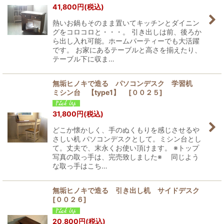
41,800
円
(税込)
熱いお鍋もそのまま置いてキッチンとダイニン
グをコロコロと・・・。 引き出しは前、後ろか
ら出し入れ可能。ホームパーティーでも大活躍
です。 お家にあるテーブルと高さを揃えたり、
テーブル下に収ま…
無垢ヒノキで造る パソコンデスク 学習机
ミシン台 【type1】
[
００２５
]
31,800
円
(税込)
どこか懐かしく、手のぬくもりを感じさせるや
さしい机 パソコンデスクとして。ミシン台とし
て。丈夫で、末永くお使い頂けます。 ※トップ
写真の取っ手は、完売致しました※ 同じよう
な取っ手はこち…
無垢ヒノキで造る 引き出し机 サイドデスク
[
００２６
]
20,800
円
(税込)