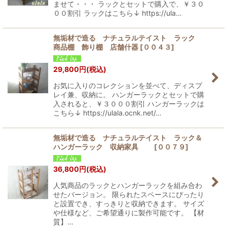
ませて・・・ ラックとセットで購入で、￥３０
００割引 ラックはこちら↓ https://ula…
無垢材で造る ナチュラルテイスト ラック
商品棚 飾り棚 店舗什器
[
００４３
]
29,800
円
(税込)
お気に入りのコレクションを並べて、ディスプ
レイ兼、収納に。 ハンガーラックとセットで購
入されると、￥３０００割引 ハンガーラックは
こちら↓ https://ulala.ocnk.net/…
無垢材で造る ナチュラルテイスト ラック＆
ハンガーラック 収納家具
[
００７９
]
36,800
円
(税込)
人気商品のラックとハンガーラックを組み合わ
せたバージョン。 限られたスペースにぴったり
と設置でき、すっきりと収納できます。 サイズ
や仕様など、ご希望通りに製作可能です。 【材
質】…