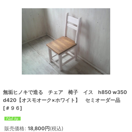
無垢ヒノキで造る チェア 椅子 イス h850 w350
d420【オスモオーク×ホワイト】 セミオーダー品
[
＃９６
]
販売価格
:
18,800
円
(税込)