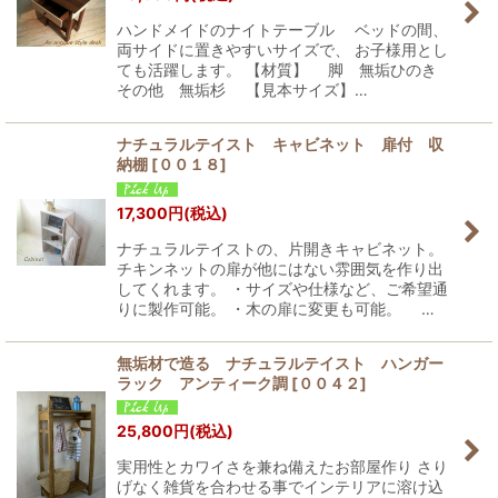
ハンドメイドのナイトテーブル ベッドの間、
両サイドに置きやすいサイズで、 お子様用とし
ても活躍します。 【材質】 脚 無垢ひのき
その他 無垢杉 【見本サイズ】…
ナチュラルテイスト キャビネット 扉付 収
納棚
[
００１８
]
17,300
円
(税込)
ナチュラルテイストの、片開きキャビネット。
チキンネットの扉が他にはない雰囲気を作り出
してくれます。 ・サイズや仕様など、ご希望通
りに製作可能。 ・木の扉に変更も可能。 …
無垢材で造る ナチュラルテイスト ハンガー
ラック アンティーク調
[
００４２
]
25,800
円
(税込)
実用性とカワイさを兼ね備えたお部屋作り さり
げなく雑貨を合わせる事でインテリアに溶け込