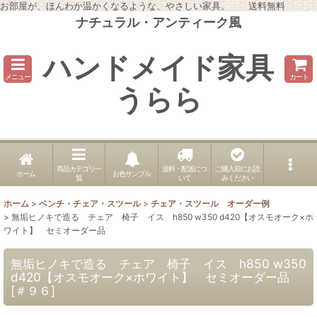
お部屋が、ほんわか温かくなるような、やさしい家具。 送料無料
ナチュラル・アンティーク風
ハンドメイド家具
メニュー
カート
うらら
商品カテゴリ一
送料・配送につ
ご購入前にお読
ホーム
お色サンプル
覧
いて
みください
ホーム
>
ベンチ・チェア・スツール
>
チェア・スツール オーダー例
>
無垢ヒノキで造る チェア 椅子 イス h850 w350 d420【オスモオーク×ホ
ワイト】 セミオーダー品
無垢ヒノキで造る チェア 椅子 イス h850 w350
d420【オスモオーク×ホワイト】 セミオーダー品
[
＃９６
]