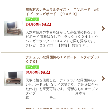
無垢材のナチュラルテイスト ＴＶボード aタ
イプ テレビボード
[
００６９
]
24,800
円
(税込)
天然木使用の木目を活かした存在感のあるテレ
ビボード 背板はなしで、ラック｛００４３｝や
ハンガーラック｛００４２｝と同じ質感です。
テレビ ２２Ｖ型 【材質】 無垢ＳＰ…
ナチュラルな雰囲気のＴＶボード ｂタイプ
[
０
０７０
]
31,800
円
(税込)
天板に檜を使用した、ナチュラルな雰囲気のテ
レビボード 細かなサイズ変更や、ご用途に合っ
た仕様にも変更可能です。 背板なしのオープン
タイプ 見本写
真 テ…