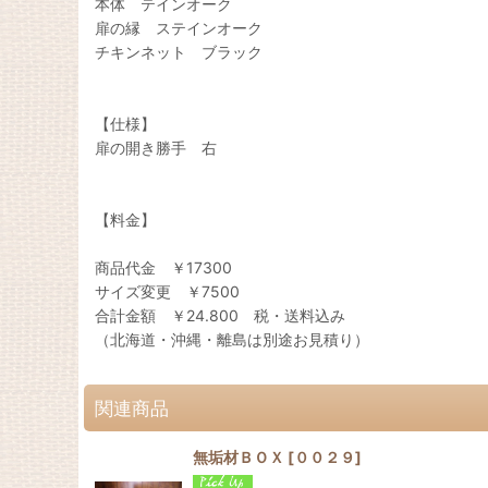
本体 テインオーク
扉の縁 ステインオーク
チキンネット ブラック
【仕様】
扉の開き勝手 右
【料金】
商品代金 ￥17300
サイズ変更 ￥7500
合計金額 ￥24.800 税・送料込み
（北海道・沖縄・離島は別途お見積り）
関連商品
無垢材ＢＯＸ
[
００２９
]