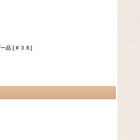
ダー品
[
＃３８
]