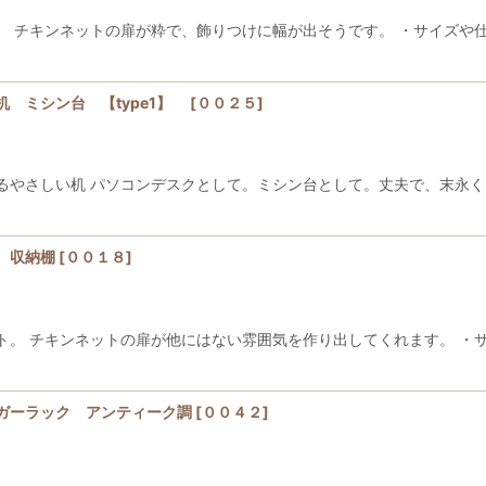
。 チキンネットの扉が粋で、飾りつけに幅が出そうです。 ・サイズや
 ミシン台 【type1】
[
００２５
]
るやさしい机 パソコンデスクとして。ミシン台として。丈夫で、末永く
 収納棚
[
００１８
]
ト。 チキンネットの扉が他にはない雰囲気を作り出してくれます。 ・
ガーラック アンティーク調
[
００４２
]