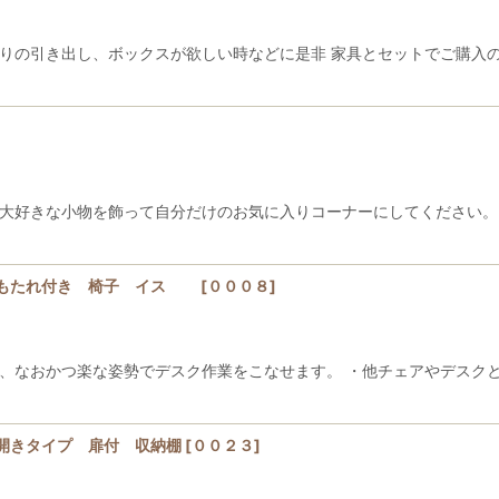
の引き出し、ボックスが欲しい時などに是非 家具とセットでご購入の場
大好きな小物を飾って自分だけのお気に入りコーナーにしてください。 
背もたれ付き 椅子 イス
[
０００８
]
なおかつ楽な姿勢でデスク作業をこなせます。 ・他チェアやデスクと同
開きタイプ 扉付 収納棚
[
００２３
]