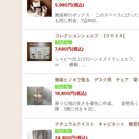
5,980
円
(税込)
無垢材のボックス このスペースにぴったり
も同じ料金。1辺400…
コレクションシェルフ
[
００３４
]
7,480
円
(税込)
シャビー仕上げのハンドメイドシェルフ。 
ｍ 横幅 …
無垢ヒノキで造る デスク用 チェア 
18,800
円
(税込)
座り心地の良さを優先に作成。 姿勢良く、
降 1脚に付き￥20…
ナチュラルテイスト キャビネット 観音
24,800
円
(税込)