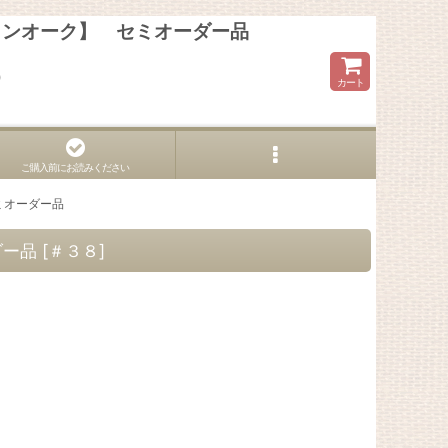
テインオーク】 セミオーダー品
ら
カート
ご購入前にお読みください
セミオーダー品
ダー品
[
＃３８
]