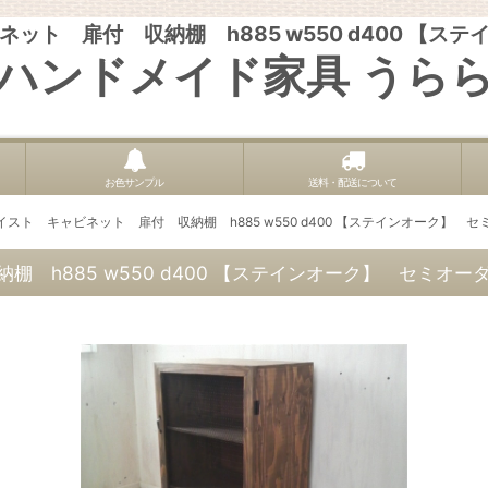
ット 扉付 収納棚 h885 w550 d400 【ス
ハンドメイド家具 うら
お色サンプル
送料・配送について
スト キャビネット 扉付 収納棚 h885 w550 d400 【ステインオーク】 
 h885 w550 d400 【ステインオーク】 セミオー