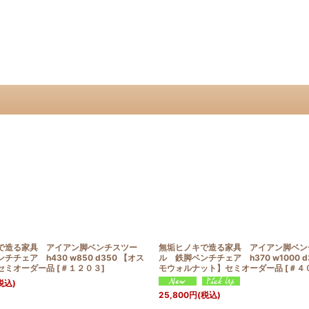
で造る家具 アイアン脚ベンチスツー
無垢ヒノキで造る家具 アイアン脚ベン
チチェア h430 w850 d350 【オス
ル 鉄脚ベンチチェア h370 w1000 d
セミオーダー品
[
＃１２０３
]
モウォルナット】セミオーダー品
[
＃４
税込)
25,800
円
(税込)