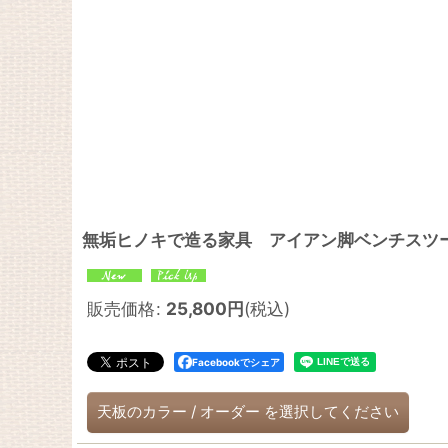
無垢ヒノキで造る家具 アイアン脚ベンチスツ
販売価格
:
25,800
円
(税込)
Facebookでシェア
天板のカラー
/
オーダー
を選択してください