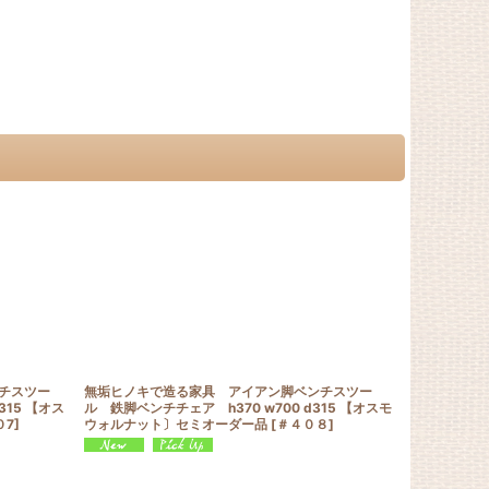
チスツー
無垢ヒノキで造る家具 アイアン脚ベンチスツー
無垢ヒノキで
315 【オス
ル 鉄脚ベンチチェア h370 w700 d315 【オスモ
ル 鉄脚ベンチチ
０7
]
ウォルナット〕セミオーダー品
[
＃４０８
]
オーク】セミ
25,800
円
(税