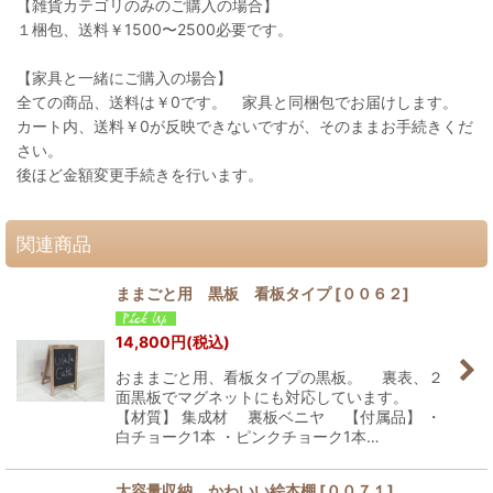
【雑貨カテゴリのみのご購入の場合】
１梱包、送料￥1500〜2500必要です。
【家具と一緒にご購入の場合】
全ての商品、送料は￥0です。 家具と同梱包でお届けします。
カート内、送料￥0が反映できないですが、そのままお手続きくだ
さい。
後ほど金額変更手続きを行います。
関連商品
ままごと用 黒板 看板タイプ
[
００６２
]
14,800
円
(税込)
おままごと用、看板タイプの黒板。 裏表、２
面黒板でマグネットにも対応しています。
【材質】 集成材 裏板ベニヤ 【付属品】 ・
白チョーク1本 ・ピンクチョーク1本…
大容量収納 かわいい絵本棚
[
００７１
]