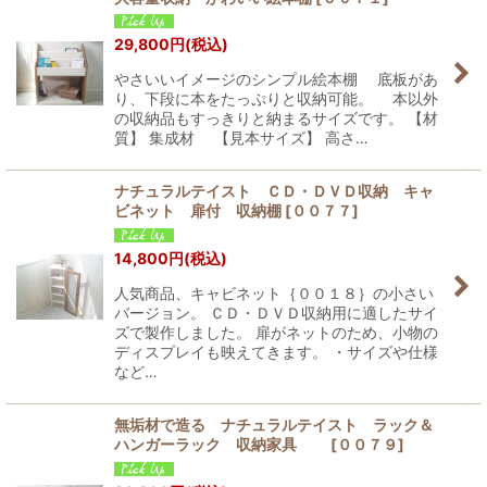
29,800
円
(税込)
やさいいイメージのシンプル絵本棚 底板があ
り、下段に本をたっぷりと収納可能。 本以外
の収納品もすっきりと納まるサイズです。 【材
質】 集成材 【見本サイズ】 高さ…
ナチュラルテイスト ＣＤ・ＤＶＤ収納 キャ
ビネット 扉付 収納棚
[
００７７
]
14,800
円
(税込)
人気商品、キャビネット｛００１８｝の小さい
バージョン。 ＣＤ・ＤＶＤ収納用に適したサイ
ズで製作しました。 扉がネットのため、小物の
ディスプレイも映えてきます。 ・サイズや仕様
など…
無垢材で造る ナチュラルテイスト ラック＆
ハンガーラック 収納家具
[
００７９
]