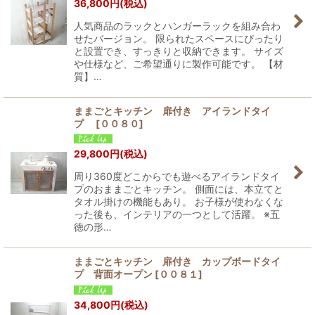
36,800
円
(税込)
人気商品のラックとハンガーラックを組み合わ
せたバージョン。 限られたスペースにぴったり
と設置でき、すっきりと収納できます。 サイズ
や仕様など、ご希望通りに製作可能です。 【材
質】…
ままごとキッチン 扉付き アイランドタイ
プ
[
００８０
]
29,800
円
(税込)
周り360度どこからでも遊べるアイランドタイ
プのおままごとキッチン。 側面には、本立てと
タオル掛けの機能もあり。 お子様が使わなくな
った後も、インテリアの一つとして活躍。 ※五
徳の形…
ままごとキッチン 扉付き カップボードタイ
プ 背面オープン
[
００８１
]
34,800
円
(税込)