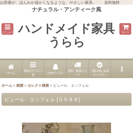
お部屋が、ほんわか温かくなるような、やさしい家具。 送料無料
ナチュラル・アンティーク風
ハンドメイド家具
メニュー
カート
うらら
商品カテゴリ一
送料・配送につ
ご購入前にお読
ホーム
お色サンプル
覧
いて
みください
ホーム
>
雑貨
>
セレクト雑貨
>
ピュール エッフェル
ピュール エッフェル
[
００８８
]