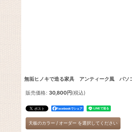
無垢ヒノキで造る家具 アンティーク風 パソコン
販売価格
:
30,800
円
(税込)
Facebookでシェア
天板のカラー
/
オーダー
を選択してください