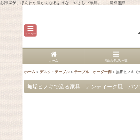
お部屋が、ほんわか温かくなるような、やさしい家具。 送料無料
メニュー
ホーム
商品カテゴリ一覧
ホーム
>
デスク・テーブル
>
テーブル オーダー例
>
無垢ヒノキで造
無垢ヒノキで造る家具 アンティーク風 パソコン