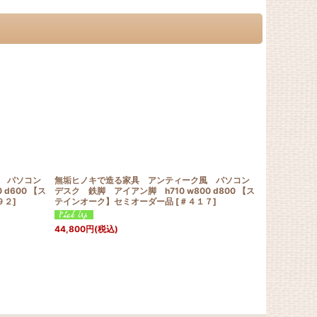
 パソコン
無垢ヒノキで造る家具 アンティーク風 パソコン
無垢ヒノキで
d600 【ス
デスク 鉄脚 アイアン脚 h710 w800 d800 【ス
デスク 鉄脚 ア
９２
]
テインオーク】セミオーダー品
[
＃４１７
]
テインオーク
32,800
円
(税
44,800
円
(税込)