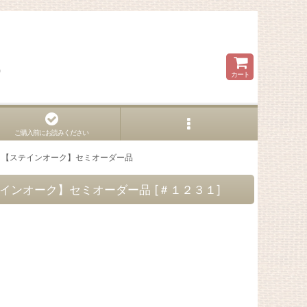
ら
カート
ご購入前にお読みください
00 【ステインオーク】セミオーダー品
ステインオーク】セミオーダー品
[
＃１２３１
]