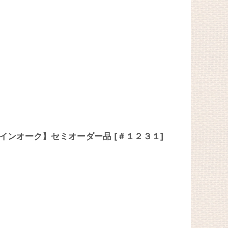
ステインオーク】セミオーダー品
[
＃１２３１
]