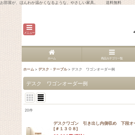
お部屋が、ほんわか温かくなるような、やさしい家具。 送料無料
メニュー
ホーム
商品カテゴリ一覧
ホーム
>
デスク・テーブル
>
デスク ワゴンオーダー例
デスク ワゴンオーダー例
20
件
表示数
:
デスクワゴン 引き出し内側収め 下段オー
[
＃１３０８
]
並び順
: