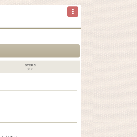
ら
STEP 3
完了