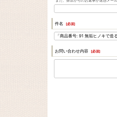
また、弊店からのお返事が迷惑メー
件名
[
必須
]
お問い合わせ内容
[
必須
]