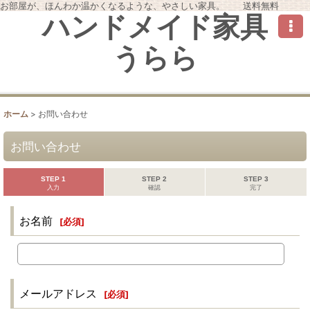
お部屋が、ほんわか温かくなるような、やさしい家具。 送料無料
ハンドメイド家具
うらら
ホーム
>
お問い合わせ
お問い合わせ
STEP 1
STEP 2
STEP 3
入力
確認
完了
お名前
[
必須
]
メールアドレス
[
必須
]