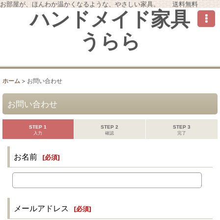
お部屋が、ほんわか温かくなるような、やさしい家具。 送料無料
ハンドメイド家具
うらら
ホーム
>
お問い合わせ
お問い合わせ
STEP 1
STEP 2
STEP 3
入力
確認
完了
お名前
[
必須
]
メールアドレス
[
必須
]