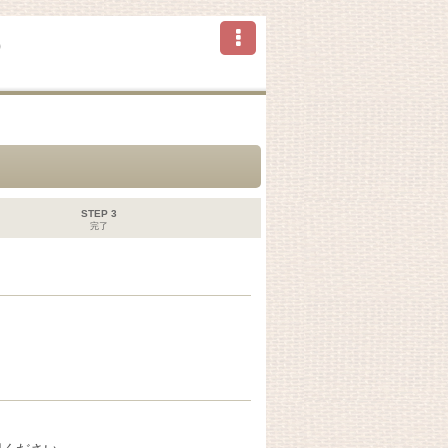
ら
STEP 3
完了