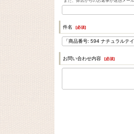
また、弊店からのお返事が迷惑メー
件名
[
必須
]
お問い合わせ内容
[
必須
]