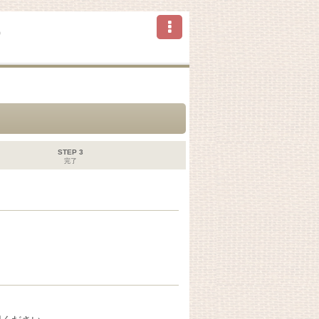
ら
STEP 3
完了