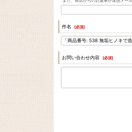
また、弊店からのお返事が迷惑メー
件名
[
必須
]
お問い合わせ内容
[
必須
]