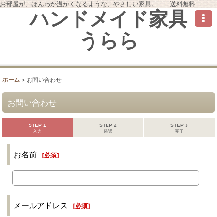
お部屋が、ほんわか温かくなるような、やさしい家具。 送料無料
ハンドメイド家具
うらら
ホーム
>
お問い合わせ
お問い合わせ
STEP 1
STEP 2
STEP 3
入力
確認
完了
お名前
[
必須
]
メールアドレス
[
必須
]