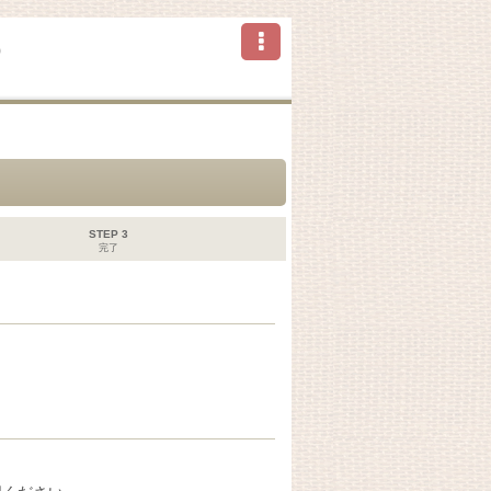
ら
STEP 3
完了