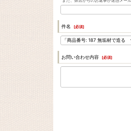
また、弊店からのお返事が迷惑メー
件名
[
必須
]
お問い合わせ内容
[
必須
]