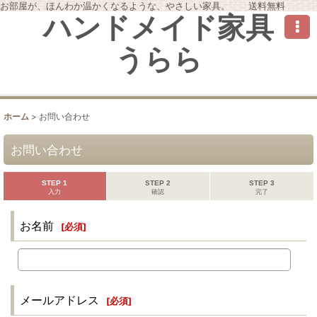
お部屋が、ほんわか温かくなるような、やさしい家具。 送料無料
ハンドメイド家具
うらら
ホーム
>
お問い合わせ
お問い合わせ
STEP 1
STEP 2
STEP 3
入力
確認
完了
お名前
[
必須
]
メールアドレス
[
必須
]