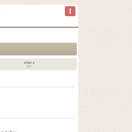
ら
STEP 3
完了