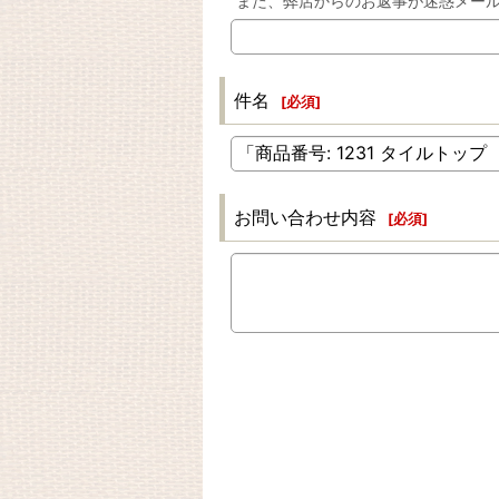
また、弊店からのお返事が迷惑メー
件名
[
必須
]
お問い合わせ内容
[
必須
]