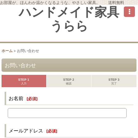
お部屋が、ほんわか温かくなるような、やさしい家具。 送料無料
ハンドメイド家具
うらら
ホーム
>
お問い合わせ
お問い合わせ
STEP 1
STEP 2
STEP 3
入力
確認
完了
お名前
[
必須
]
メールアドレス
[
必須
]